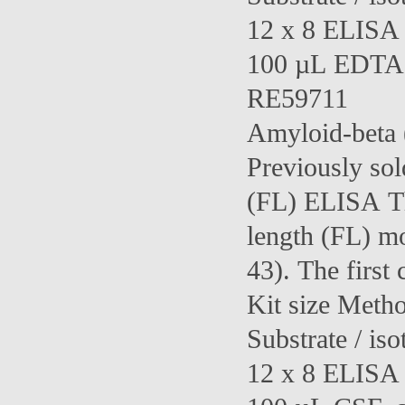
12 x 8 ELISA 1
100 µL EDTA-p
RE59711
Amyloid-beta 
Previously so
(FL) ELISA Th
length (FL) m
43). The first
Kit size Meth
Substrate / iso
12 x 8 ELISA 1