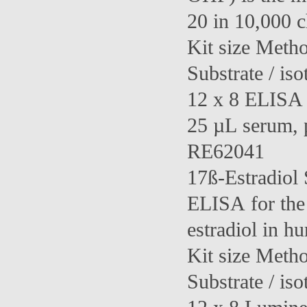
20 in 10,000 c
Kit size Meth
Substrate / iso
12 x 8 ELISA 
25 µL serum,
RE62041
17ß-Estradiol
ELISA for the 
estradiol in h
Kit size Meth
Substrate / iso