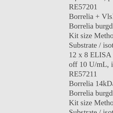
RE57201
Borrelia + V
Borrelia burgd
Kit size Meth
Substrate / iso
12 x 8 ELISA 
off 10 U/mL,
RE57211
Borrelia 14
Borrelia burgd
Kit size Meth
Substrate / iso