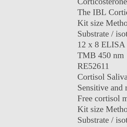
Corticostero
The IBL Cortic
Kit size Meth
Substrate / iso
12 x 8 ELISA 
TMB 450 nm
RE52611
Cortisol Sali
Sensitive and r
Free cortisol 
Kit size Meth
Substrate / iso