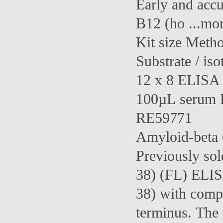
Early and accu
B12 (ho ...mo
Kit size Meth
Substrate / iso
12 x 8 ELISA 1
100µL serum
RE59771
Amyloid-beta 
Previously so
38) (FL) ELIS
38) with comp
terminus. The 