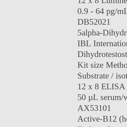
12 x 8 Lumine
0.9 - 64 pg/mL
DB52021
5alpha-Dihydr
IBL Internatio
Dihydrotestos
Kit size Meth
Substrate / iso
12 x 8 ELISA 
50 µL serum/w
AX53101
Active-B12 (h