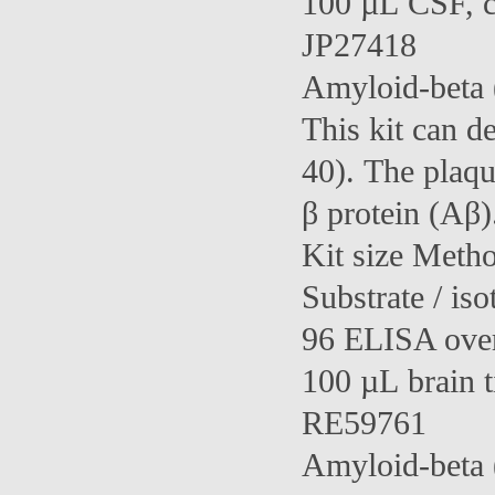
100 µL CSF, c
JP27418
Amyloid-beta
This kit can 
40). The plaqu
β protein (Aβ).
Kit size Meth
Substrate / iso
96 ELISA over
100 µL brain 
RE59761
Amyloid-beta