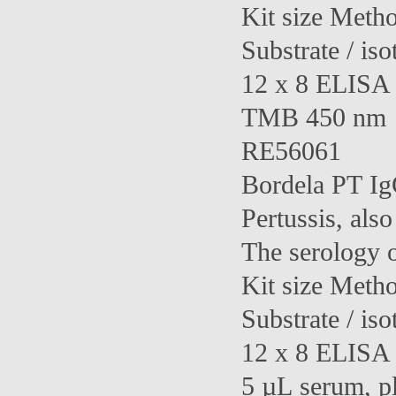
Kit size Meth
Substrate / iso
12 x 8 ELISA 
TMB 450 nm
RE56061
Bordela PT I
Pertussis, als
The serology o
Kit size Meth
Substrate / iso
12 x 8 ELISA 
5 µL serum, 