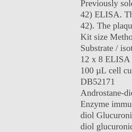
Previously so
42) ELISA. Th
42). The plaqu
Kit size Meth
Substrate / iso
12 x 8 ELISA 1
100 µL cell c
DB52171
Androstane-di
Enzyme immuno
diol Glucuron
diol glucuroni