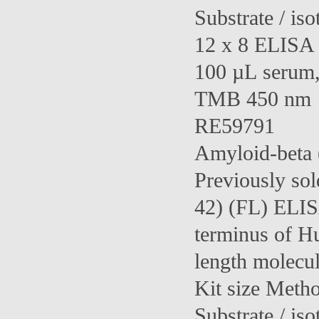
Substrate / iso
12 x 8 ELISA 
100 µL serum, 
TMB 450 nm
RE59791
Amyloid-beta 
Previously so
42) (FL) ELISA
terminus of Hu
length molecul
Kit size Meth
Substrate / iso