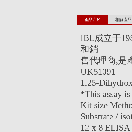
產品介紹
相關產品
IBL成立于
和銷
售代理商,是
UK51091
1,25-Dihydro
*This assay is
Kit size Meth
Substrate / iso
12 x 8 ELISA 