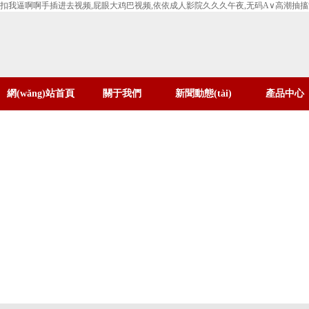
扣我逼啊啊手插进去视频,屁眼大鸡巴视频,依依成人影院久久久午夜,无码A∨高潮抽
網(wǎng)站首頁
關于我們
新聞動態(tài)
產品中心