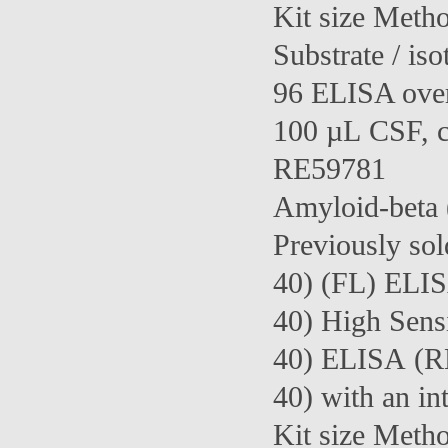
Kit size Meth
Substrate / iso
96 ELISA over
100 µL CSF, c
RE59781
Amyloid-beta 
Previously so
40) (FL) ELIS
40) High Sens
40) ELISA (RE
40) with an in
Kit size Meth