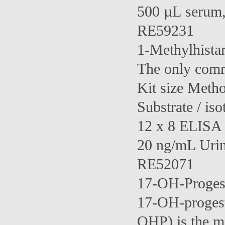
500 µL serum
RE59231
1-Methylhist
The only comm
Kit size Meth
Substrate / iso
12 x 8 ELISA 
20 ng/mL Uri
RE52071
17-OH-Proges
17-OH-progest
OHP) is the mo