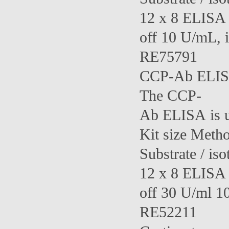
12 x 8 ELISA 
off 10 U/mL,
RE75791
CCP-Ab ELI
The CCP-
Ab ELISA is us
Kit size Meth
Substrate / iso
12 x 8 ELISA 1
off 30 U/ml 
RE52211