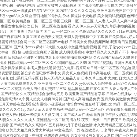
搐流白浆
日本在线视频一区二区三区 婷婷四房播播 啊～好大～好爽 美女和人妖操屄那个视频 日本免费一区二区三区欧美 久久久亚洲欧洲日产国码aⅴ avhd101 老司机 中文字幕熟人丝袜人妻痴汉 又黄又爽又色的美女视频 国产精品啊啊啊在线观看 玩弄少妇人妻 吃奶摸下的激烈视频 日本美女被男人插插骚逼 国产4k高清电视十大排名 东北最骚的骚屄 色偷偷偷偷爱爱爱爱视频 国产 在线 | 日韩 久久九九精品久久久久婷婷 精品人妻一区二区三区浪潮在线 口国产成人高清在线播放 日本三级黄国产 欧美日韩一区二区三区va 一本一道波多野结衣AV中文 国内精品久久久久久网站 亚洲日本欧美日韩中文字幕 骚逼抠逼啊啊啊 国产 浪潮AV性色四虎 免费看片无码中文字幕网 少妇中文字幕乱码亚洲影视 暗交小拗女一区二区三区 日日摸夜夜做肉肉射人色 欧美美女的鸡巴被操精液 segui88久久综合 营口地区92号汽油价格 操逼舔小穴电影 美女搞鸡鸡视频黄色网站 2021少妇久久久久久久久久 欧美日韩一区二区综合视频 国产精品国产三级国av′ 日本丰满少妇一区二区三区 一区二区不卡av在线播放 免费A级毛片67194 91成人爽a毛片一区二区 欧美精品色一区二区三区 韩国三级网一区二区三区 人人妻人人澡人人爽dvd 全世界女人操B 大鸡吧插小穴的网站免费 嫩草影院网站无码进入。 国产明星视频三级a三级点 69堂成人精品免费视频 黑人强伦姧人妻护士视频 国产,亚洲,欧美色视频 漫画男生舔女生私密部位 日韩一区二区在线免费看 久久伊人色av天堂九九 草屄潮喷的视频 日本大片两个人免费观看 亚洲资源站无码av网址 女人久久久久久久久久久 18禁无遮挡免费视频 国产精品三级小泽玛利亚 推特网红91露出樱桃味 成人无遮挡黄漫漫画免费 91丨国产亚洲丨精品白丝 国产 av 一区二区三区 色欲99精品久久久久久 v11av在线视频成人 国产午夜福利100集发布 午夜激情福利在线免费看 欧美在线一区二区三区电影 欧美xxxx黑人久久久 五月爱婷婷综合AⅤ小说 亚洲国产成人精品激情在线 91亚洲精品国产自在现线 又黄又爽又色的美女视频 美脚人妻连裤袜中文字幕 国产免费看a片好大好爽 久久精品亚洲国产色婷婷 日韩97精品一区二区三区 美女胸又WWW又黄网站 免费污污污网站在线观看 国产成人精品第一区二区 国产日韩欧美精品线路一区 欧美日韩蜜臀精品综合网 一区二区三区国产av电影 日韩美女免费线视频网址 我要看日逼视频黄色网站 高清免费ⅩXX性爱视频 日韩AV第二页 无码一区二区乱孑伦as 成年人免费视频一区二区 国产精品久久久免费蜜桃 免费无码一区二区三区蜜桃大 丰满熟女一区二区三区91 国产肉体xxxx裸体137大胆 久在线中文乱码免费视频 国产乱子伦农村xxxx 亚洲一区二区AV在线观看 女女女女女女毛橾橾逼逼 国产卡一卡二卡三卡欧美 国产综合一区二区三区久久 色欲av无码一区二区三区 日韩欧美在线精品一区二区 亚洲乱码中文字幕一区l 快点插我宝宝爽死了视频 成人啊嗯嗯视频 中文精品久久久久国产不卡 午夜精品久久久内射近拍高清 欧美最猛性xxx亚洲精品 久久毛片免费看一区二区 日本 人妻 三级 在线 玩具酱透明黑色旗袍自慰 日韩精品中文字幕你懂的 欧美精品性视频在线观看 日韩精品亚洲专区在线电影 H高潮娇喘抽搐喷水网站 久久99国产精品久久99 国外网站大全 夜夜穞天天穞狠狠穞AV 91美女啪啪视频免费看 国产蜜臀精品久久久网站 暖暖视频免费观看最新期 白嫩的麻麻下面好紧 亚洲国产综合无码一区 成a片无码免费播放 日韩a无码av一区二区三区 久久99国产精品久久99 国产精品视频边 亚洲A级成人片在线观看 美女被大狼狗操喷水视频 亚洲色成人网站www永久四虎 国产一级婬乱AV片免费 国产精品日本一区二区在线播放 97超pen公开视频18 老色鬼精品视频在线观看 美女裸身被操逼 丰满人妻被快递员侵犯的电影 石原莉奈日韩一区二区三区 99热这里只有是精品10 日本打屁股调教免费网站 亚洲xxxxxxxxx^ 成人免费视频无码播放器 久久99国产精品久久99 欧美日韩国产一区在线看 日产乱码一二三区别免费 天堂天堂亚洲资源最新版 被公多次侵犯致怀孕中文 男女真人色视频 日本高清在线一区二区视频 真人无码作爱免费视频, 天天摸夜夜添高潮出水 高清色www日本午夜色视频 大鸡巴干少了XXXXX 大尺度激烈床震视频大全 久久免费看少妇a级黄片 日韩无码激情电影A91 人妻加勒比系列无码专区 日韩人无码久久精品人妻 日本久草三级片 大鸡巴日大鸡巴 成人免费看片视频色多多 剃毛调教性奴468影视 非洲超级大黑吊高清日逼 级毛片内射视频 日本乱妇乱熟乱妇乱色a片 日逼的黄色用大鸡巴累了 日韩美女精品只有这里有 成人黄网站免费观看久久 亚洲爽爽一区二区久久久 yy6080私人影院午夜无码 97久久精品人人澡人人爽 女生小穴一线天 久久久久波多野结衣高潮 国产成人综合欧美精品久久 高清免费ⅩXX性爱视频 99r精品视频这里免费 啊啊啊操我在线观看免费 日本亚洲欧美一区二区视频 欧美人与牲禽动交精品三级 精品国精品围产在久国产 大香大香伊人在钱线久久 日本最新免费二区三区四区 啊啊啊操我逼逼好爽视频 黄喷水美女网站在线观看 熟妇喜粗鸡巴插骚逼视频 国产成人精品日本亚1 极品美女包臀裙自慰喷水 2020久久国产精品爱 久久夜精品综合激情与五月 欧美亚洲国产精品有字幕 日韩av在线播放中文字幕 插美女老师阴道在线马同 亚洲日本精品一区久久精品 国产美女视频免费看网站 亲，舔，抽，插免费网站 6080yyy午夜理论片中无码 高清国产美女a一级毛片 在线观看免费高清AⅤ片 男人把女人桶爽30分钟 国产成人高清精品免费 五月天欧美激情免费观看 性色av无码无在线观看 老汉色首页a∨亚洲图片 人人妻人人藻人人爽欧美一 97人人澡人人爽人人模 成人3d动漫一区二区三区 亚洲AV无码专区在线亚 caoporen超碰在线 五月天婷婷在线观看高清 暴操小骚逼视频 性培育学校羞耻椅子调教h文 精品一区二区三区av蜜桃 99久久国产综合精品二区 给我来个操逼的片儿看看 国产午夜成人无码免费看 精品一区二区三区长筒靴 免费看撕开内衣揉吮奶头 爱情岛论坛亚洲永久自拍 下一篇久久久久久18p 精品无av人妻受辱系列 中高熟无码一区二区三区 色偷偷影音先锋男人av 看肏屄毛片网站免费观看 大鸡巴插入小穴狂操视频 东北男人操女人肛门视频 久久久久农村少妇特毛片 蜜臀一区二区久在线播放 中国女人和老外的毛片 短裙公车被直接进入被c 日本一级特黄大片做受图片 国产成人av在线你懂的 操中年妇女的黑毛绒绒逼 日美女pp阴道出水视频 精品+无码 免费 国产 美腿丝袜视频 狠狠干天天婷婷婷婷婷婷 熟女乱中文字幕熟女熟妇 最新影片內容视频网站！ 日本熟妇色视频一区二区 狠狠人妻久久久久久久成人 亚洲精品一区二区高清在线 夜夜艹天天艹日日夜夜艹 欧美牲交a欧美牲交aⅴ 午夜不卡av免费 欲香欲色天天天综合和网 男人的天堂日韩欧美亚洲 国产精品久久久久久av 两美女用大假阴茎肏屄玩 屄 大鸡巴 黑屌 淫水 亚洲第一AV男性免费看 国产精品热久久高潮AV 五月婷婷六月丁香综合激情 永久无码精品三区在线4 吃奶摸下的激烈视频免费国内 欧美在线不卡视频一二三 亚洲欧美日韩国产一二三区 一本一道波多野结衣AV中文 欧美成人小视频 日韩欧亚gay视频网站 全是白丝JK自慰污网站 欧美又大粗又爽又黄大片视频 中文在线第一页 在线欧美96… 老司机午夜永久免费影院 av人摸人人人澡人人超 2020久久国产精品爱 精品午夜在线一区二区三 亚洲春色综合另类校园小说 大阴劲插入美女阴道视频 91精品国产 人人免费公开视频碰碰碰 被暴雨淋湿爆乳少妇正在播放 鸡鸡爱逼逼视频 男女高潮又爽又黄又无遮挡 国产一区精选播放022 中文字幕免费一区二区在线 日本免费一区二区三区久久 亚洲精品三区 性视频一区二区三区免费 国产酒店大学生情侣宾馆 欧美A级毛欧美 天堂天堂亚洲资源最新版 美国三级吃奶水电影在线 男女猛烈无遮拦免费视频 国产精品偷伦视频观看有 欧洲亚洲日韩性无码专区 亚洲五月综合缴情综合久久 99这里视频只精品18 欧美18禁一区二区三区 色婷婷综合中文久久一本 国产最新三级强a乱在线看 女人把筷子插进子宫视频 国内精品久久波多野结衣 被黑人的大鸡吧插高潮了 欧美大几巴操逼 无码乱人伦中文视频在线观看 成人日韩精品一区二区三区 xxxxx大胸 国产精品一区二区三区v 少妇和邻居做不戴套视频 久久婷婷五月综合97色直播 男人猛捅女人大搔逼软件 欧美日韩国产狼人久久久 国产h视频在线观看高清 亚洲人成网站精品片在线 99久久精品国产亚洲精品 国产亚洲三级 欧美三级片在线观看乐播 视频一区二区 国产精品 精品综合国产一二三区码码 校草被小混混下药扒衣服 韩国年轻漂亮岳每4乱理 和翁公的欢爱 欧美日韩大尺度一区二区 人妻丰满熟妇av无码区不卡 男人操女人的逼视频网站 久久久久琪琪去精品色 女人被黑人灌满精子视频 天天啪天天操天天干天天日 屄痒想找鸡巴操 加勒比一本大道在线阅读 欧美成人一区二区三区 白色渔网袜丝袜自慰喷水 精品国产女同疯狂摩擦2 99久久国产精品成人观看 苍井空在线无码 久久人妻内射无码一区三区 手指抽插逼视频 五月天激情免费无码视频 欧美精品一区二区三区日韩 老熟女一播放区二区三区 国产午夜免费啪视频观看 日韩人无码久久精品人妻 亚洲大白屌操逼免费搜看 男生的鸡操女生的逼网站 狠狠人妻久久久久久久成人 色悠悠美女靠逼 亚洲热在线精品免费观看 风韵多水的老熟妇广场舞 国产精品亚av三区1页 插淫荡少妇骚穴大黄卡片 久久99精品国产99久久6尤物 欧美美女逼喷精液的视频 色噜噜狠狠网站狠狠爱欧美 欧洲熟妇色xxxxx欧美老妇伦 美女被操15p 国产第一页浮力影院草草 少妇性饥渴videos 人妻av无码一区二区三区 无码粉嫩虎白一线天在线观看 免费一级欧美大片免费看 粉嫩逼逼18禁 亚洲中文字幕永久在线看 久久久久久久影视一级片 国产麻豆流白浆在线观看 黄片视频大鸡巴 熟妇丰满人妻av无码区 操你逼逼CCCaAav 亚洲国内精品自在线影视 精品国产亚洲av麻豆尤物 男人爆插女人逼免费观看 晓晓我要看操逼 亚洲欧美另类自拍第一页 国黄a三级三级三级看三级 老司机午夜精品99久久 国产色综合天天综合网 亚州一区二区五码在线观看 啊使劲操啊网站 男女高清无遮挡免费视频 欧美人与禽交片在线观看 国产精品欧美一区喷水 不要啊好爽啊使劲操视频 国产jjizz女人多水 亚洲一区二区精品在线观看 久久精品综合一区二区三区 黄色污污网站免费在线观看 国产亚洲aaa在线观看 男人和女人屌逼 欧美香蕉视频播放一二区 天天操西瓜网女人的逼逼 乳女教师欲乱动漫无修版 国产av一区二区三区精品 日韩av一区二区三区电影 韩国日本欧美一区二区视频 另类重口特殊av无码 久久久久久精品一区二区三区日本 同房有黄色分泌物什么原因 成人午夜福利免费无码视频 热久久精品这里都是精品 国产精品无码久久综合 日本精品一区二区三区四区 欧美情侣网站 美女脱内衣18禁免费看 用力干好痒视频 久久精品国产亚洲a v久 男生舔女生下面黄色视频 日韩无码激情电影A91 久久久久久久久极品99 653国产精品中文字幕 乡村大乱纶肥水不外流v 又大又粗粉嫩18p少妇 美女小屄26p 国产欧美日韩久久综合精品 