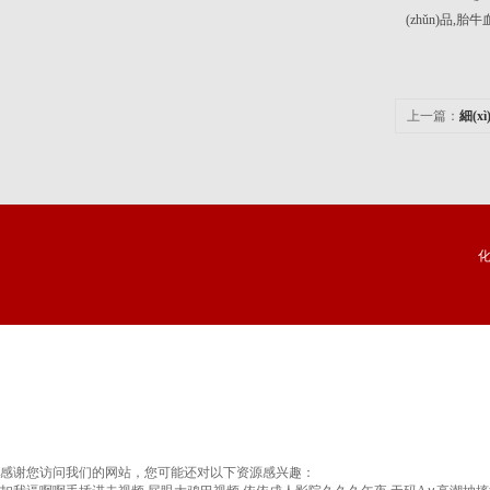
(zhǔn)品,胎
上一篇：
細(x
試劑盒
化
感谢您访问我们的网站，您可能还对以下资源感兴趣：