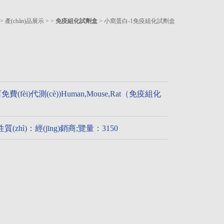
>
產(chǎn)品展示
> >
免疫組化試劑盒
> 小窩蛋白-1免疫組化試劑盒
免費(fèi)代測(cè))Human,Mouse,Rat（免疫組化
性質(zhì)：經(jīng)銷商;覽量：3150