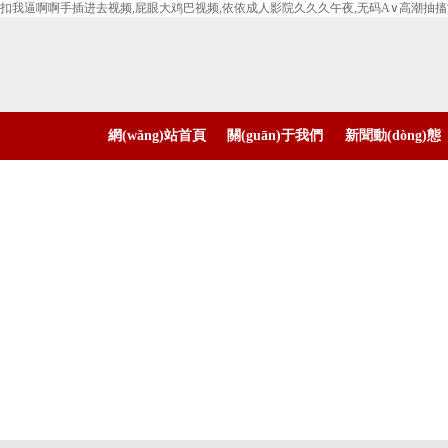
扣我逼啊啊手插进去视频,屁眼大鸡巴视频,依依成人影院久久久午夜,无码A∨高潮抽
網(wǎng)站首頁
關(guān)于我們
新聞動(dòng)態
(yè)
(tài)