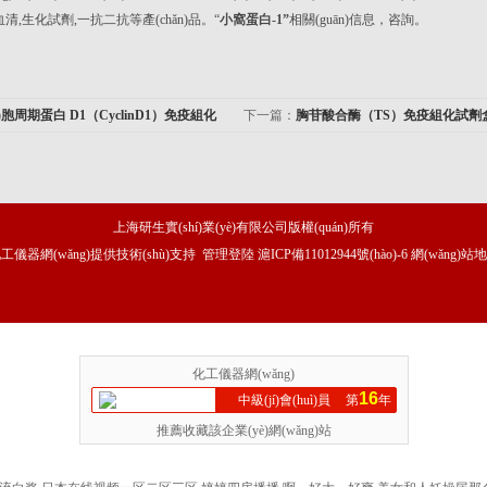
牛血清,生化試劑,一抗二抗等產(chǎn)品。“
小窩蛋白-1”
相關(guān)信息，咨詢。
ì)胞周期蛋白 D1（CyclinD1）免疫組化
下一篇：
胸苷酸合酶（TS）免疫組化試劑
上海研生實(shí)業(yè)有限公司版權(quán)所有
工儀器網(wǎng)
提供技術(shù)支持
管理登陸
滬ICP備11012944號(hào)-6
網(wǎng)站
化工儀器網(wǎng)
16
中級(jí)會(huì)員
第
年
推薦收藏該企業(yè)網(wǎng)站