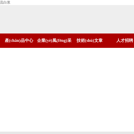
搐流白浆
產(chǎn)品中心
企業(yè)風(fēng)采
技術(shù)文章
人才招聘