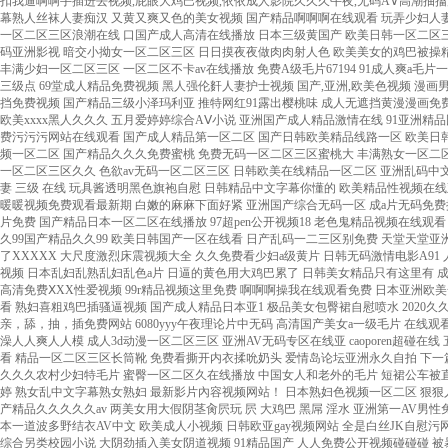
扣我逼啊啊手插进去视频,屁眼大鸡巴视频,依依成人影院久久久午夜,无码A∨高潮抽