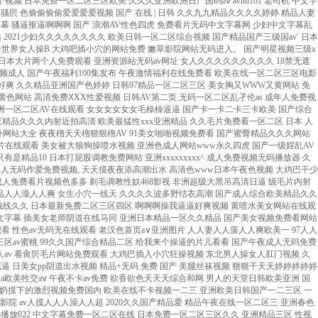
东北老女人欧美肥婆露毛 亚洲中文字幕永久在线看 少妇人妻好深太紧了A片 美女扒开内裤无遮挡网站 久久精品国产一区老色匹 国产浮力第一页草草影院 亚洲毛片亚洲毛片亚洲毛片 99re5在线视频精品 999国内精品永久免费 男生的鸡鸡插进女人的逼 国产在线看av 国产成人免费高清av 国产精品亚洲精品777 五十路六十路七十路熟妇 亚洲精品国?美女久久久 日韩日韩日韩日韩日韩 国精产品999免费在线 日本www免费人成网站 中文字幕SM重口第三页 91 久久 综合 第一页 亚洲国产a∨无码中文 国产一区chinese 大香蕉伊人手机在线观看 鸡吧插骚货视频 五月婷婷天天开心激情快乐 狂熟妇仑乱视频一区二区 女同性女同熟女女同aaa 亚洲熟妇一区二区三个区 欧美美女被鸡巴插逼视频 校花的凌羞辱日记高h女女 公么的粗大满足了我小莹 五月天激情免费无码视频 日韩欧美高清一区两区三区 日韩av无码一区二区三区不卡 伊人久久综合色 娇妻跪趴高撅肥臀出白浆 综合99综合久久久久久久 尿色发红是什么原因引起的 99夜夜国产精品免费看 免费看吃胸膜奶18禁网站 操逼干男人视频 欧美美女逼喷精液的视频 大肉大捧一进一出的视频 超碰日本道色综合久久综合 国产午夜福利100集发布 亚洲有字幕无码一区在线 男人把大鸡插入逼洞软件 男人捅女人鸡鸡在线视频 久久免费看少妇a级黄片 德国大肥女作爱高潮视频 校草被小混混下药扒衣服 精品无码午夜福利电影片 久久国产精品无码一区二区三区 午夜精品亚洲日日做天天做 国产又黄又湿又刺激网站 、国产破处视频 免费av无码无在线观看 欧美日韩国产成人高清视 黄色视频插深深 亚洲天天堂天堂激情性色 激情动态图亚洲区域激情 国产 精品 一区二区三区 国产精品久久久久久久精 国产精品自在线天天看片 大鸡巴强奸女人视频欧美 吃奶摸下的激烈视频 日韩视频一区二区三区高清 日韩人妻无码精品一专区 一本加勒比hezyo无码人妻 国产精品激情av在线播放 激情摸胸插进去艹逼视频 99热久久精品最新地址 久久精品成人免费观97 人妻少妇一区二区三区 亚av日av天堂无码手机 黄色视频毛片啊啊啊操B 操死你骚逼视频 精品无码av一区二区三区 国产清纯第一页 欧洲-级毛片内射八十老太婆 啊啊啊好大好痛好爽视频 久章草在线免费视频播放 香蕉影视在线观看青春禁 无码av天堂一区二区三区 久9色无码精品国产av 纯情骚货美女啪啪啪AV 亚洲精品国产一区二区三区 国产成人精欧美精品视频 国产一级农村尻女人的妣 亚洲欧美日韩在线精品一区 风韵多水的老熟妇广场舞 免费能收黄台的直app 久久精品女?的天堂AV 97精品免费视频国产专区 日本久久精品黄色三级片 亚洲av少妇高潮24p a欧美亚洲日韩在线观看 日本xxx色视频在线观看 日韩乱中文字幕精品乱码 青青河边草免费视频 18成熟女人牲交片视频 中文字幕丰满乱子伦无码专区 人妻中字幕出轨中文字幕 久久丝袜脚交足黄网站免费 欧美a欧美一级大片式放 最新、最快、最全的久久 国产AV大学生情侣AV 男生鸡巴插进女人逼视频 学长让我夹震蛋自慰给他看 男生舔女生屁股免费网站 美女裸全无遮挡免费视频 生活中的玛丽拉经典k8 开心五月深深婷婷婷国产 熟女乱中文字幕熟女熟妇 大淫妇肏屄视频 大鸡巴操无毛女视频观看 日本xxxxx中文字幕 啊 日出水了 用力视频 欧洲av电影网 丁香婷婷激情五月在线观看 大香蕉porn在线视频 推特网红91露出樱桃味 夫妻性生活一级黄色录像 女生嫩逼乱伦黄片免费看 熟妇的荡欲bd高清 视频一区二区 国产精品 欧美成人一区二区三区 今日美女搞逼逼 被鸡巴插到抽搐在线观看 综合激情网一区二区三区 国产日韩欧美日日骚一区 人人爽爽人人插插插人人 婷婷六月开心六月色六月 国产天美传媒剧免费观看 五月天激情综合网络视频 亚洲最大的中文字幕无码 欧美日韩一码二码三区四区 精品国产一区二区三区三洲 操逼喷水视频无遮挡呻吟 在线免费看电影 美女被干777 无婷婷午夜码精品久久久 成人精品gif动图一区 操死骚货视频H 久99久老司机精品视频 啊啊啊啊鸡巴太深了视频 国产精品动漫久久久久久 观看国产色欲色www 日韩欧亚gay视频网站 厨房玩弄人妻系列天天弄 日韩精品一区二区三区少妇 男女午夜福利 插操视频'啊啊啊啊啊啊 女被艹免费视频软件网站 啊啊啊大鸡巴插小穴视频 黄色三级蜜桃网 女人和公豬交内谢 哪个网站可以看黄色av 草草福利视频在线免费观看 东北老女人操屁 少妇高潮久久久久久软件 我要看中国高清大屌操逼 欧美交换配乱吟粗大25p 国产在线精品一区二区 亚洲国产一区二区精品区 黄色小说喜欢舔小穴视频 黑丝美女的鸡巴 成人免费一区二区三区视频 丝袜老师被插阴道的网站 国产一区欧美一区二区日韩 人人爽人人澡人人人妻 啊啊啊好湿啊啊操我视频 黄色小视频网站 精品人妻无码一区二区三区蜜桃一 咪咪爱操屄之黑人大肉棒 国产午夜福利视频在线观看 亚av国av手av在线观看 色欲99精品久久久久久 114毛片免费观看网站 日本不卡一区二区三区四区 黑人尻亚洲女人 日韩一区二区三区啊啊啊 日韩精品熟妇一区二区三区 日本高清在线一区二区视频 打鸡巴操小逼免费视频道 国产精品视频免费区二区 国产爱豆剧果冻传媒在线 嘿嘿射在线观看 亚洲AV成人无码网站… 久久久综合日本 久久久久免费精品久久99 久久天天躁狠狠躁夜夜躁2020 日韩欧美高清一区两区三区 亚洲精品噜噜丝袜区精品 久久久久久精品免费999 男女啪视频免费观看妖精 国产亚洲AV成人噜噜噜 打鸡巴操小逼免费视频道 av小次郎收藏一区二区 夜夜草视频在线免费观看 加勒比系列视频在线观看 请播放大肚子操逼的毛片 久久精品国产亚洲5555 亚洲日本大奶子翘臀操逼 公交车上被后入搞逼漫画 性感小骚货在线吃大鸡巴 人妻天天爽夜夜爽天天澡 波多野结衣系18部无码观a 国产v精品欧美精品v日韩 淫乱老骚屄免费国语视频 顶开 肿胀 呻吟声粗喘 极品YIN荡合集TXT 曰逼视频免费看 亚洲一区日韩高清中文字幕亚洲 国产三级精品三级在线专1 男人捅女人国产精品网址 美女阴部无遮掩被艹视频 欧美日韩国产在线观看网站 亚洲一级片免费在线观看 欧美日韩大陆一区二区三区 大鸡巴日B黄色电影网站 国内老女人操逼舒服视频 亚洲乱码无码永久不卡在线 国内精品77777水潮 嗯骚操逼视频啊嗯啊嗯啊 麻豆乱码国产一区二区三区 日本韩人妻无码视频在线 美女被操逼流水调教视频 超碰欧美精品人人做人人爱 成h视频在线观看 免费高潮AV片一级毛片 天天躁日日躁狠狠躁av麻豆 玩弄非洲黑人肥女的屄？ 夫妻性生活黄色一级大片 亚洲国产精品不卡高清在线 青青青国产精美在线观看 国产3D彩漫活蒸赵雨璐 亚洲色成人四虎在线观看 日韩精品成人一区二区在线 少妇人妻好深太紧了A片 在线播放亚洲欧美小视频 欧美人妻福利精品一区二区 国产av天堂亚洲国产av刚刚碰一 日本女人被男人插小骚逼 自拍偷拍亚洲激情欧美激情 国话普通话大几巴操浪逼 日本一区二区三区在线电影 18禁国产精品久久久久 999av视频 日本特黄无码毛片免费视频 奶头从情趣内衣下露了出来 日韩欧美一区二区三区不卡 精品国产一二三产品价格 伊人精品影院一本到综合 亚洲第九十九页在线另类 老太太爱插综合 强奸内射的视频 91亚洲精品国产自在现线 少妇的一区二区三区四区 美女被大鸡扒插 国产日韩欧美精品线路一区 少妇性高潮流水在线播放 久久99精品久久只有精品 日本吻胸吃奶大尺度视频 国产香蕉97超级碰碰碰 中文字幕久久精品无码 欧美最新免费一区二区三区 天天摸天天操天天碰影院 玩弄少妇人妻 亚洲一区二区三区电影在线 亚洲色精品VR一区二区 亚洲欧美国产毛片在线 欧美精品视频男人的天堂 国产色综合天天综合网 大白妇bbwbbw高潮 五月激情丁香啪啪色综合 欧美性xxxx极品高清 伊人影院伊人网尤物视频 午夜精品久久久久久久福利 欧美成人精品一区在线看 男女亲亲鸡吧大盲人直播 男人插女人下边视频软件 国产精品国产三级国av′ 抽搐一进一出GIF试看 亚洲国产欧美在线人成天堂 激情摸胸插进去艹逼视频 欧美熟妇另娄久久久久久 亚洲成a人无码 国产成人精品视a片 精品无码午夜福利电影片 色婷婷在线视频免费播放 污污污的涩涩的tv在线 色综合久久综合久久综合 AV无码国产在线看网站 国产精品久久欧美久久一区 玖玖资源站无码专区 97久久国产亚洲精品88 国产精品日韩经典中文字幕 欧美名模大胆开放大尺度 男人狂操女人大骚逼视频 大淫妇肏屄视频 在线插入啊啊啊 国产精品亚洲综合久久系列 日av无码专区一区二区三区 依依成人影院久久久午夜 厨房玩弄人妻系列天天弄 国产十八禁视频在线网站 欧美 丝袜 自拍 制服 另类 国产一区二区三区小说 久久久久久久久久久婷婷 一本色道88久久亚洲精品 黑人大吊啪啪啪 女性爱扣逼喷水视频网站 被主人玩弄调教强制高潮 国产精品美女久久久久浪潮av 久久久精品视频直接观看 护士做爰三级视频在线观看 亚洲男人大吊插女人骚逼 扒开双腿抽打花蒂惩罚室 亚洲欧美日韩在线一区 欧美一级久久久久久大片 在教室被同桌cao到爽 国产麻豆一二区在线观看 午夜视频久久久一区二区 尤物性生活午夜在线视频 亚av国av手av在线观看 成人欧美一区二区三区小说 亚洲一区二区电影在线观看 美女在野外日屌 亚洲国产超清无码专区制服另类 91 久久 综合 第一页 无码jk粉嫩小泬在线观看欧美 欧美日韩视费观看视频 国产成人av综合色 7755看黄a大片永久入口 caoporm在线视频 韩国a片 久久久久无码精品国产a 日本一二区中文字幕在线 真实的和子乱拍在线观看 欧美日韩在线成人看片a 亚洲国产婷婷香蕉久久久久久 大黑鸡巴破处血淋淋视频 日本三级片双飞在线观看 69精品一区二区蜜桃视频 人妻精品一区二区在线影院 久久久无码人妻精品无码 a片在线观看免费网址 亚洲精品三区 欧美伦一区二区三区在线 少妇一边喂奶一边和我做 久久久久久久久久久久在 午夜福利k8经典电影网 无码国产精品一区二区免 日韩精品欧美激情一区二区 大鸡黑巴猛插女人逼视频 亚洲人成无码区在线观看 亚洲一区二区三区四区国产 韩国理论片无码国产精品 射你逼里好不好视频导航 护士奶头又白又大又好模 在线免费看电影 看男人日女人小穴的网站 无码国产精品久久一区免费 欧美另类精品xxxx99 国产乱码字幕精品高清av 大香蕉日韩经典在线观看 日韩揉捏吸奶奶 平度老人操屄网 妖精视频欧美日韩国产精品 三级黄色片一区二区三区 ⅤA精品人妻一区区三区 av网址在线看 裸体舞蹈xxxx裸体视频 中文字幕一区二区三区r 福利乱码卡一卡二卡新区 久久久中文字幕 小泽玛利亚av在线播放 麻豆av一区二区三区不卡 欧美黄色一级免费毛悠悠 国产v精品欧美精品v日韩 蜜乳一区二区三区亚洲国产 69sex久久精品国产麻豆 激烈 痉挛 抽搐 潮喷 mp4 文字幕乱码精品久久久久 色综合色综合久久综合频道 快用大鸡巴操小骚穴视频 成人性生交大片免费看96 亚洲精品久久久久久久蜜桃 老司机AV午夜福利精品 操女人嫩逼大片 爱爱后阴道有黄色分泌物 裸体美女被操的啊啊直叫 超碰97国产女人让你爽 成人3d动漫一区二区三区 天天操天天操天天操天天干 全是白丝JK自慰污网站 亚洲精品 aaa 毛片 操美女骚逼AV 91麻豆国产对白在线观看 美女野外生存看小穴毛片 伊人热热久久原色播www 精品亚洲麻豆1区2区3区 成人综合婷婷国产精品久久 美女发骚男人鸡巴桶骚逼 午夜看黄色电影 俄罗斯美女插插 大鸡巴操死AV 免费毛片一动漫片成人片 国产精品无码一二区免费 天天日天天操天天操天天操 无码av天堂一区二区三区 爆操美女逼视频 操屄大鸡吧肉屄喷水视频 欧美浓毛大泬老妇热乱爱 √最新版天堂资源网在线 国产精品videossex久久发布 欧洲久久久精品免费无码 欧美日韩大尺码免费专区 生活中的玛丽拉经典k8 成人精品老熟女一区二区 国产精品久久久久久不卡 骚逼操高清无码 乱子伦农村xxxx视频 国产无遮挡A片又黄又爽 肏屄视频黄网站 亚洲大片免费看 亚洲 无码 AV 在线 大鸡吧狠狠操服中年骚逼 久久久久久久久久久久在 男人把女人桶爽30分钟 99热这里只有精品最新 国产失禁大喷潮在线观看 女高中生被艹哭免费观看 嘿嘿射在线观看 国产欧美日韩综合精品二区 男男无专砖码高清在线观看 中文字幕 一区二区三区 日本精品福利视频