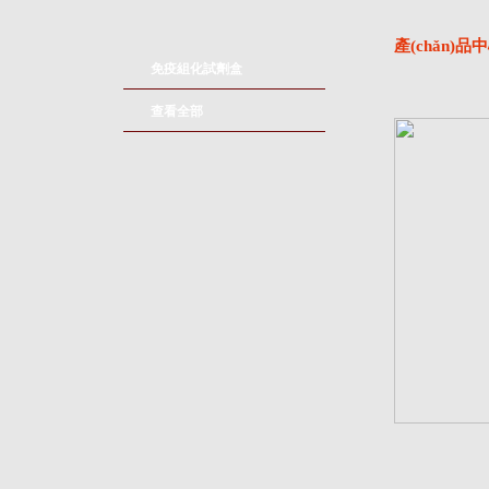
產(chǎn)品
免疫組化試劑盒
查看全部