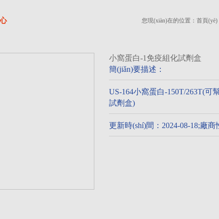
中心
您現(xiàn)在的位置：
首頁(yè)
小窩蛋白-1免疫組化試劑盒
簡(jiǎn)要描述：
US-164小窩蛋白-150T/263T(可幫
試劑盒)
更新時(shí)間：2024-08-18;廠商