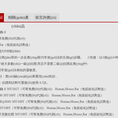
介紹
相關(guān)產
留言詢價(jià)
(chǎn)品
白-1
幫免費(fèi)代測(cè)）
se,Rat（免疫組化試劑盒）
大特點(diǎn)
易：以簡(jiǎn)單的一步反應(yīng)取代常規(guī)法的五個(gè)步驟。 2.快捷：以1個(gè)小
絕大多數(shù)一級(jí)抗體,而且不需要二級(jí)抗體反應(yīng)。
常規(guī)法相似的靈敏度。
性好：實(shí)驗(yàn)結(jié)果重現(xiàn)性好。
(jì)：抗體和試劑可重復(fù)使用 4-5次。
白-1
50T/181T（可幫免費(fèi)代測(cè)） Human,Mouse,Rat（免疫組化試劑盒）
/p80 50T/100T（可幫免費(fèi)代測(cè)） Human,Mouse,Rat（免疫組化試劑盒）
CR/p504S 50T/100T（可幫免費(fèi)代測(cè)） Human,Mouse,Rat（免疫組化試劑盒）
-2 50T/100T（可幫免費(fèi)代測(cè)） Human,Mouse,Rat（免疫組化試劑盒）
-2 單克隆抗體 50T/100T（可幫免費(fèi)代測(cè)） Human,Mouse,Rat（免疫組化試劑盒）