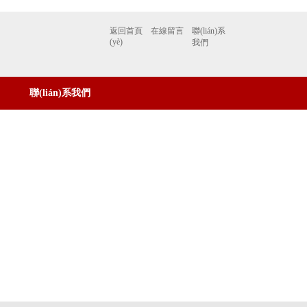
返回首頁
在線留言
聯(lián)系
(yè)
我們
聯(lián)系我們