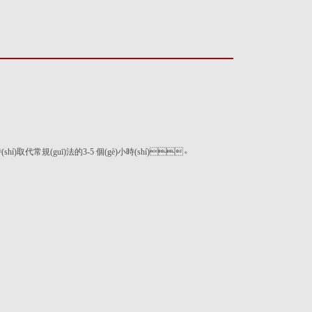
時(shí)取代常規(guī)法的3-5 個(gè)小時(shí)。