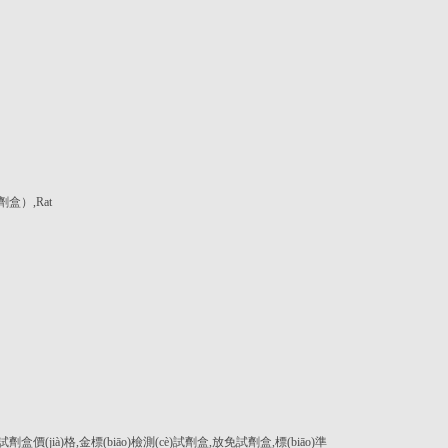
）
）
）
劑盒）,Rat
SA試劑盒價(jià)格,金標(biāo)檢測(cè)試劑盒,放免試劑盒,標(biāo)準