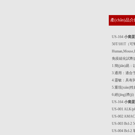
產(chǎn)品
US-164
小窩蛋
50T/181T（可
Human,Mou
免疫組化試劑盒6
1.簡(jiǎn)
3.通用：適合于
4.靈敏：具有與
5.重現(xiàn)
6.經(jīng)濟
US-164
小窩蛋
US-001 ALK
US-002 AMA
US-003 Bcl
US-004 Bcl