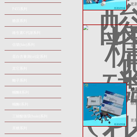
更新
P455系列
糖原系列
糖原
維生素C代謝系列
糖原
信號(hào)系列
基
蛋白含量測(cè)定系列
更新
其它系列
離子系列
糖原
輔酶Ⅱ系列
糖原
糖原
輔酶Ⅰ系列
三羧酸循環(huán)系列
更新
蔗糖系列